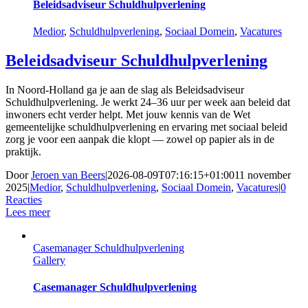
Beleidsadviseur Schuldhulpverlening
Medior
,
Schuldhulpverlening
,
Sociaal Domein
,
Vacatures
Beleidsadviseur Schuldhulpverlening
In Noord-Holland ga je aan de slag als Beleidsadviseur
Schuldhulpverlening. Je werkt 24–36 uur per week aan beleid dat
inwoners echt verder helpt. Met jouw kennis van de Wet
gemeentelijke schuldhulpverlening en ervaring met sociaal beleid
zorg je voor een aanpak die klopt — zowel op papier als in de
praktijk.
Door
Jeroen van Beers
|
2026-08-09T07:16:15+01:00
11 november
2025
|
Medior
,
Schuldhulpverlening
,
Sociaal Domein
,
Vacatures
|
0
Reacties
Lees meer
Casemanager Schuldhulpverlening
Gallery
Casemanager Schuldhulpverlening