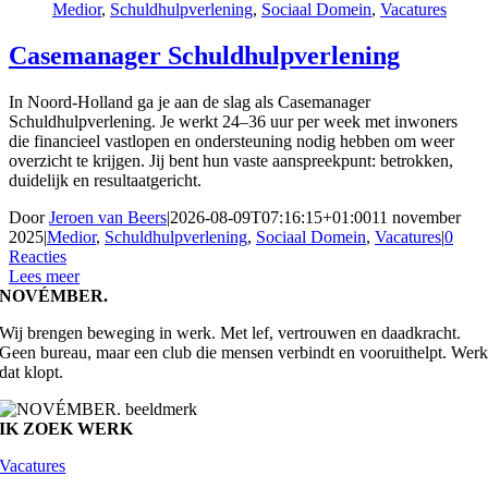
Medior
,
Schuldhulpverlening
,
Sociaal Domein
,
Vacatures
Casemanager Schuldhulpverlening
In Noord-Holland ga je aan de slag als Casemanager
Schuldhulpverlening. Je werkt 24–36 uur per week met inwoners
die financieel vastlopen en ondersteuning nodig hebben om weer
overzicht te krijgen. Jij bent hun vaste aanspreekpunt: betrokken,
duidelijk en resultaatgericht.
Door
Jeroen van Beers
|
2026-08-09T07:16:15+01:00
11 november
2025
|
Medior
,
Schuldhulpverlening
,
Sociaal Domein
,
Vacatures
|
0
Reacties
Lees meer
NOVÉMBER.
Wij brengen beweging in werk. Met lef, vertrouwen en daadkracht.
Geen bureau, maar een club die mensen verbindt en vooruithelpt. Wer
dat klopt.
IK ZOEK WERK
Vacatures