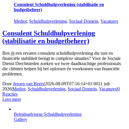
Consulent Schuldhulpverlening (stabilisatie en
budgetbeheer)
Medior
,
Schuldhulpverlening
,
Sociaal Domein
,
Vacatures
Consulent Schuldhulpverlening
(stabilisatie en budgetbeheer)
Ben jij een ervaren consulent schuldhulpverlening die rust en
financiële stabiliteit brengt in complexe situaties? Voor de Sociale
Dienst Drechtsteden zoeken we twee daadkrachtige professionals
die cliënten helpen bij het oplossen én voorkomen van financiële
problemen.
Door
Jeroen van Beers
|
2026-08-09T07:16:14+01:00
21 juli
2026
|
Medior
,
Schuldhulpverlening
,
Sociaal Domein
,
Vacatures
|
0
Reacties
Lees meer
Beleidsadviseur Schuldhulpverlening
Gallery