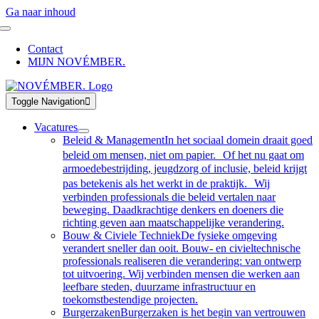
Ga naar inhoud
Contact
MIJN NOVÉMBER.
Toggle Navigation
Vacatures
Beleid & Management
In het sociaal domein draait goed
beleid om mensen, niet om papier. Of het nu gaat om
armoedebestrijding, jeugdzorg of inclusie, beleid krijgt
pas betekenis als het werkt in de praktijk. Wij
verbinden professionals die beleid vertalen naar
beweging. Daadkrachtige denkers en doeners die
richting geven aan maatschappelijke verandering.
Bouw & Civiele Techniek
De fysieke omgeving
verandert sneller dan ooit. Bouw- en civieltechnische
professionals realiseren die verandering: van ontwerp
tot uitvoering. Wij verbinden mensen die werken aan
leefbare steden, duurzame infrastructuur en
toekomstbestendige projecten.
Burgerzaken
Burgerzaken is het begin van vertrouwen