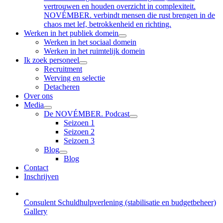
vertrouwen en houden overzicht in complexiteit.
NOVÉMBER. verbindt mensen die rust brengen in de
chaos met lef, betrokkenheid en richting.
Werken in het publiek domein
Werken in het sociaal domein
Werken in het ruimtelijk domein
Ik zoek personeel
Recruitment
Werving en selectie
Detacheren
Over ons
Media
De NOVÉMBER. Podcast
Seizoen 1
Seizoen 2
Seizoen 3
Blog
Blog
Contact
Inschrijven
Consulent Schuldhulpverlening (stabilisatie en budgetbeheer)
Gallery