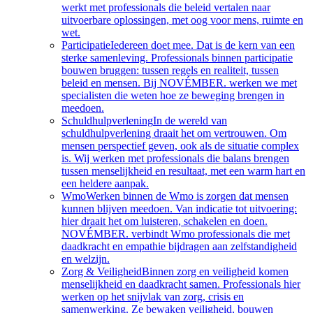
werkt met professionals die beleid vertalen naar
uitvoerbare oplossingen, met oog voor mens, ruimte en
wet.
Participatie
Iedereen doet mee. Dat is de kern van een
sterke samenleving. Professionals binnen participatie
bouwen bruggen: tussen regels en realiteit, tussen
beleid en mensen. Bij NOVÉMBER. werken we met
specialisten die weten hoe ze beweging brengen in
meedoen.
Schuldhulpverlening
In de wereld van
schuldhulpverlening draait het om vertrouwen. Om
mensen perspectief geven, ook als de situatie complex
is. Wij werken met professionals die balans brengen
tussen menselijkheid en resultaat, met een warm hart en
een heldere aanpak.
Wmo
Werken binnen de Wmo is zorgen dat mensen
kunnen blijven meedoen. Van indicatie tot uitvoering:
hier draait het om luisteren, schakelen en doen.
NOVÉMBER. verbindt Wmo professionals die met
daadkracht en empathie bijdragen aan zelfstandigheid
en welzijn.
Zorg & Veiligheid
Binnen zorg en veiligheid komen
menselijkheid en daadkracht samen. Professionals hier
werken op het snijvlak van zorg, crisis en
samenwerking. Ze bewaken veiligheid, bouwen