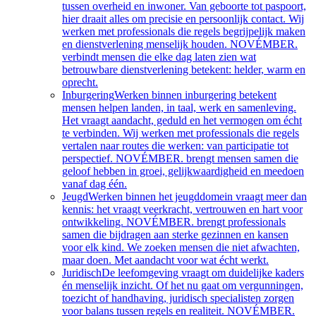
tussen overheid en inwoner. Van geboorte tot paspoort,
hier draait alles om precisie en persoonlijk contact. Wij
werken met professionals die regels begrijpelijk maken
en dienstverlening menselijk houden. NOVÉMBER.
verbindt mensen die elke dag laten zien wat
betrouwbare dienstverlening betekent: helder, warm en
oprecht.
Inburgering
Werken binnen inburgering betekent
mensen helpen landen, in taal, werk en samenleving.
Het vraagt aandacht, geduld en het vermogen om écht
te verbinden. Wij werken met professionals die regels
vertalen naar routes die werken: van participatie tot
perspectief. NOVÉMBER. brengt mensen samen die
geloof hebben in groei, gelijkwaardigheid en meedoen
vanaf dag één.
Jeugd
Werken binnen het jeugddomein vraagt meer dan
kennis: het vraagt veerkracht, vertrouwen en hart voor
ontwikkeling. NOVÉMBER. brengt professionals
samen die bijdragen aan sterke gezinnen en kansen
voor elk kind. We zoeken mensen die niet afwachten,
maar doen. Met aandacht voor wat écht werkt.
Juridisch
De leefomgeving vraagt om duidelijke kaders
én menselijk inzicht. Of het nu gaat om vergunningen,
toezicht of handhaving, juridisch specialisten zorgen
voor balans tussen regels en realiteit. NOVÉMBER.